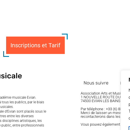
Inscriptions et Tarif
sicale
Nous suivre
Association Arts et Musiques
1 NOUVELLE ROUTE DU STA
académie musicale Evian.
74500 EVIAN LES BAINS
tous les publics, par le biais
usicales.
Par téléphone : +33 (6) 83 88 
ale d’Evian sont placés sous le
Merci de laisser un message vo
res entre les diverses
recontacterons dans les meill
 disciplines artistiques, les
Vous pouvez également nous 
le public, entre professionnels