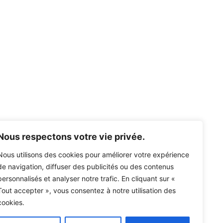
Nous respectons votre vie privée.
Nous utilisons des cookies pour améliorer votre expérience
 Eclectiques
de navigation, diffuser des publicités ou des contenus
DE
personnalisés et analyser notre trafic. En cliquant sur «
12 91
Tout accepter », vous consentez à notre utilisation des
cal avec l’objet de votre appel, nous vous
eurs délais.
cookies.
contacter via sms ou WhatsApp.