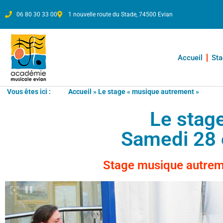
06 80 30 33 00
1 nouvelle route du Stade, 74500 Evian
Accueil
Sta
Vous êtes ici :
Accueil
»
Le stage « musique autrement »
Le stag
Samedi 28 
Stage musique autreme